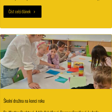
"Do
Číst celý článek
našeho
týmu
hledáme
školního
psychologa
/
školní
Školní družina na konci roku
psycholožku,