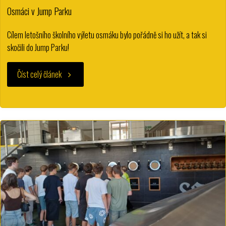
Osmáci v Jump Parku
Cílem letošního školního výletu osmáku bylo pořádně si ho užít, a tak si
skočili do Jump Parku!
"Osmáci
Číst celý článek
v
Jump
Parku"