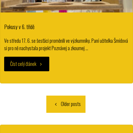
Pokusy v 6. třídě
Ve středu 17. 6. se šesťáci proměnili ve výzkumníky. Paní učitelka Šmídová
si pro ně nachystala projekt Poznávej a zkoumej …
"Pokusy
Číst celý článek
v
6.
Older posts
třídě"