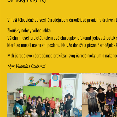
V naší tělocvičně se sešli čarodějnice a čarodějové prvních a druhých t
Zkoušky nebyly vůbec lehké.
Všichni museli proletět kolem své chaloupky, překonat jedovatý potok
které se museli nasbírat i poslepu. Na vše dohlížela přísná čarodějnick
Malí čarodějové i čarodějnice prokázali svůj čarodějnický um a nakone
Mgr. Vilemína Osičková