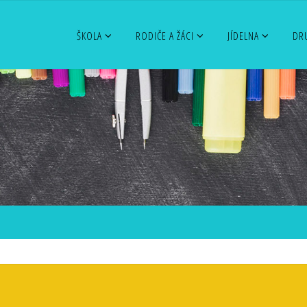
ŠKOLA
RODIČE A ŽÁCI
JÍDELNA
DR