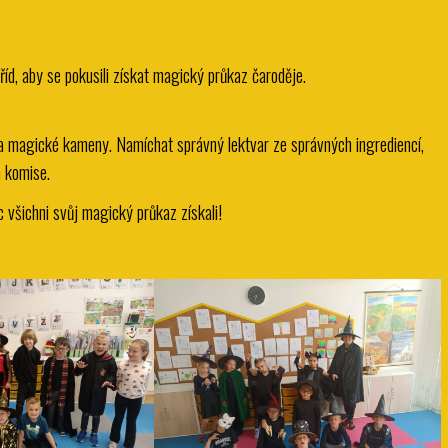
říd, aby se pokusili získat magický průkaz čaroděje.
 a magické kameny. Namíchat správný lektvar ze správných ingrediencí,
á komise.
c všichni svůj magický průkaz získali!