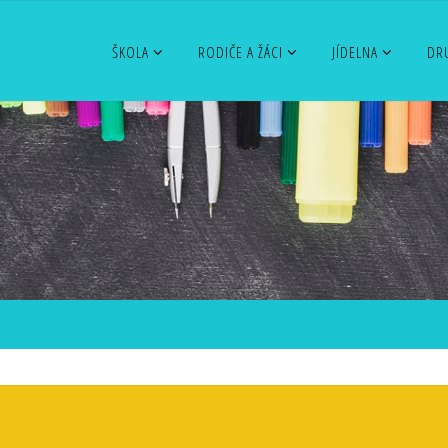
ŠKOLA
RODIČE A ŽÁCI
JÍDELNA
DR