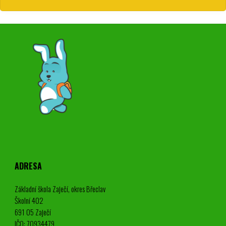
ADRESA
Základní škola Zaječí, okres Břeclav
Školní 402
691 05 Zaječí
IČO: 70934479