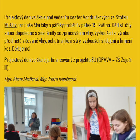
Projektový den ve škole pod vedením sester Vondruškových ze
Statku
Mušlov
pro naše čtvrťáky a páťáky proběhl v pátek 19. května. Děti si užily
super dopoledne a seznámily se zpracováním vlny, vyzkoušeli si výrobu
předmětů z česané vlny, ochutnali kozí sýry, vyzkoušeli si dojení a krmení
koz. Děkujeme!
Projektový den ve škole je financovaný z projektu EU (OPVVV – ZŠ Zaječí
III).
Mgr. Alena Medková, Mgr. Petra Ivančicová