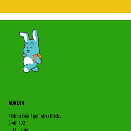
ADRESA
Základní škola Zaječí, okres Břeclav
Školní 402
691 05 Zaječí