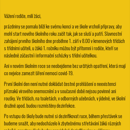
Vážení rodiče, milí žáci,
prázdniny se pomalu blíží ke svému konci a ve škole vrcholí přípravy, aby
mohl start nového školního roku začít tak, jak se sluší a patří. Slavnostní
zahájení prvního školního dne proběhne 1. září v 8.00 v kmenových třídách
s třídními učiteli, u žáků 1. ročníku můžou být přítomni i rodiče, kteří se
následně zúčastní i informační schůzky s třídní učitelkou.
Ani v novém školním roce se neobejdeme bez určitých opatření, která mají
co nejvíce zamezit šíření nemoci covid-19.
První školní den není nutné dokládat čestné prohlášení o neexistenci
příznaků virového onemocnění a v současné době nejsou povinné ani
roušky. Ve třídách, na toaletách, v odborných učebnách, v jídelně, ve školní
družině apod. budou rozmístěny dezinfekce.
Po vstupu do školy bude nutné si dezinfikovat ruce, během přestávek se
budeme snažit, aby nedocházelo k zbytečnému střetávání žáků různých