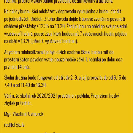
ročníků, prostory školy budou pravidelně dezinfikovány a uklízeny.
Na obědy budou žáci odcházet v doprovodu vyučujícího a budou chodit
po jednotlivých třídách. Z toho důvodu dojde k úpravě zvonění a posunutí
obědové přestávky z 12.35 na 13.20. Žáci půjdou na oběd po své poslední
vyučovací hodině, pouze žáci, kteří budou mít 7 vyučovacích hodin, půjdou
na oběd v 13.20 (před 7. vyučovací hodinou).
Abychom minimalizovali pohyb cizích osob ve škole, budou mít do
prostoru šaten povolen vstup pouze rodiče žáků 1. ročníku po dobu cca
prvních 14 dnů.
Školní družina bude fungovat od středy 2. 9. a její provoz bude od 6.15 do
7.40 a od 11.40 do 16.30.
Věřím, že školní rok 2020/2021 proběhne v poklidu. Přeji všem hezký
zbytek prázdnin.
Mgr. Vlastimil Cymorek
ředitel školy