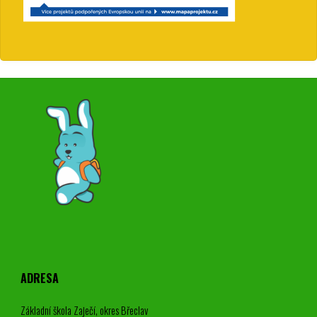
ADRESA
Základní škola Zaječí, okres Břeclav