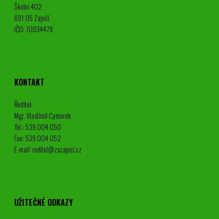
Školní 402
691 05 Zaječí
IČO: 70934479
KONTAKT
Ředitel:
Mgr. Vlastimil Cymorek
Tel.: 539 004 050
Fax: 539 004 052
E-mail: reditel@zszajeci.cz
UŽITEČNÉ ODKAZY