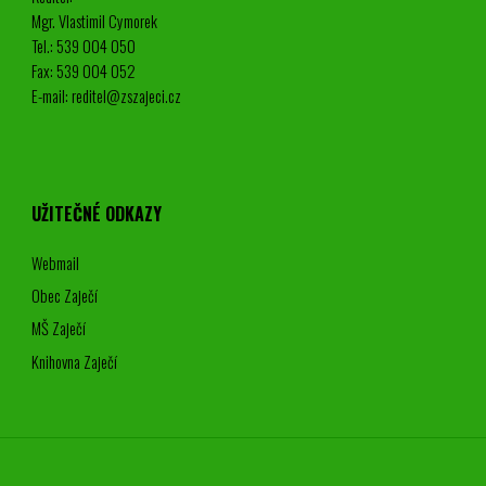
Mgr. Vlastimil Cymorek
Tel.: 539 004 050
Fax: 539 004 052
E-mail: reditel@zszajeci.cz
UŽITEČNÉ ODKAZY
Webmail
Obec Zaječí
MŠ Zaječí
Knihovna Zaječí