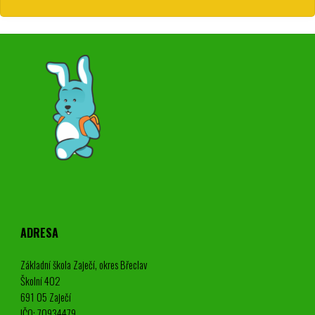
ADRESA
Základní škola Zaječí, okres Břeclav
Školní 402
691 05 Zaječí
IČO: 70934479