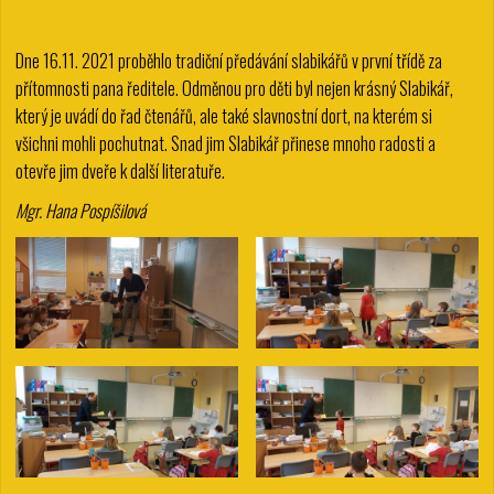
Dne 16.11. 2021 proběhlo tradiční předávání slabikářů v první třídě za
přítomnosti pana ředitele. Odměnou pro děti byl nejen krásný Slabikář,
který je uvádí do řad čtenářů, ale také slavnostní dort, na kterém si
všichni mohli pochutnat. Snad jim Slabikář přinese mnoho radosti a
otevře jim dveře k další literatuře.
Mgr. Hana Pospíšilová