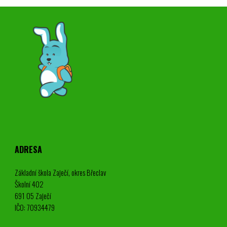
ADRESA
Základní škola Zaječí, okres Břeclav
Školní 402
691 05 Zaječí
IČO: 70934479