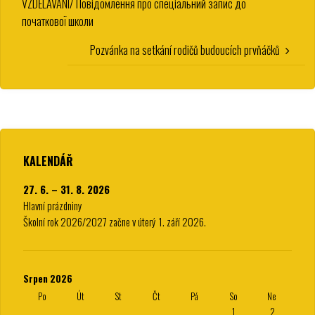
VZDĚLÁVÁNÍ/ Повідомлення про спеціальний запис до
початкової школи
Pozvánka na setkání rodičů budoucích prvňáčků
KALENDÁŘ
27. 6. – 31. 8. 2026
Hlavní prázdniny
Školní rok 2026/2027 začne v úterý 1. září 2026.
Srpen 2026
Po
Út
St
Čt
Pá
So
Ne
1
2