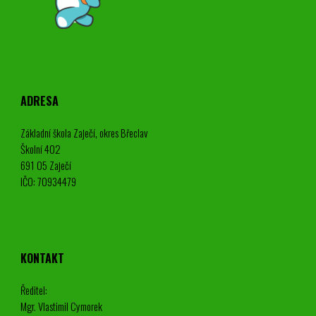
ADRESA
Základní škola Zaječí, okres Břeclav
Školní 402
691 05 Zaječí
IČO: 70934479
KONTAKT
Ředitel:
Mgr. Vlastimil Cymorek