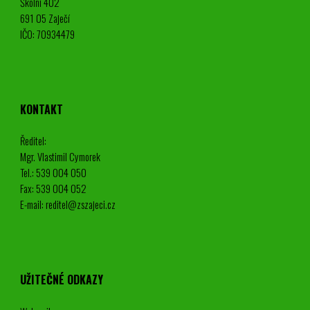
Školní 402
691 05 Zaječí
IČO: 70934479
KONTAKT
Ředitel:
Mgr. Vlastimil Cymorek
Tel.: 539 004 050
Fax: 539 004 052
E-mail: reditel@zszajeci.cz
UŽITEČNÉ ODKAZY