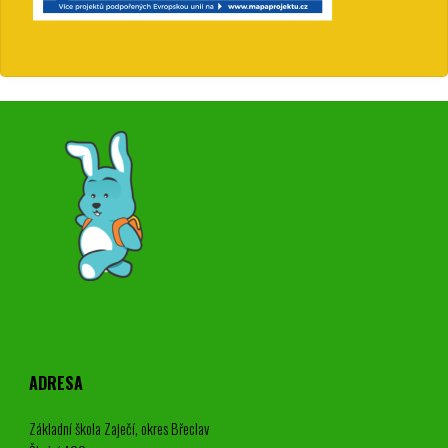
ADRESA
Základní škola Zaječí, okres Břeclav