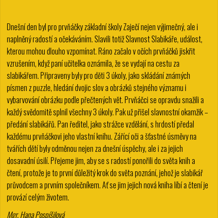
Dnešní den byl pro prvňáčky základní školy Zaječí nejen výjimečný, ale i
naplněný radostí a očekáváním. Slavili totiž Slavnost Slabikáře, událost,
kterou mohou dlouho vzpomínat. Ráno začalo v očích prvňáčků jiskřit
vzrušením, když paní učitelka oznámila, že se vydají na cestu za
slabikářem. Připraveny byly pro děti 3 úkoly, jako skládání známých
písmen z puzzle, hledání dvojic slov a obrázků stejného významu i
vybarvování obrázku podle přečtených vět. Prvňáčci se opravdu snažili a
každý svědomitě splnil všechny 3 úkoly. Pak už přišel slavnostní okamžik –
předání slabikářů. Pan ředitel, jako strážce vzdělání, s hrdostí předal
každému prvňáčkovi jeho vlastní knihu. Zářící oči a šťastné úsměvy na
tvářích dětí byly odměnou nejen za dnešní úspěchy, ale i za jejich
dosavadní úsilí. Přejeme jim, aby se s radostí ponořili do světa knih a
čtení, protože je to první důležitý krok do světa poznání, jehož je slabikář
průvodcem a prvním společníkem. Ať se jim jejich nová kniha líbí a čtení je
provází celým životem.
Mgr. Hana Pospíšilová