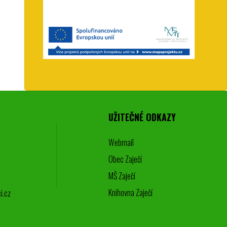
UŽITEČNÉ ODKAZY
Webmail
Obec Zaječí
MŠ Zaječí
Knihovna Zaječí
i.cz