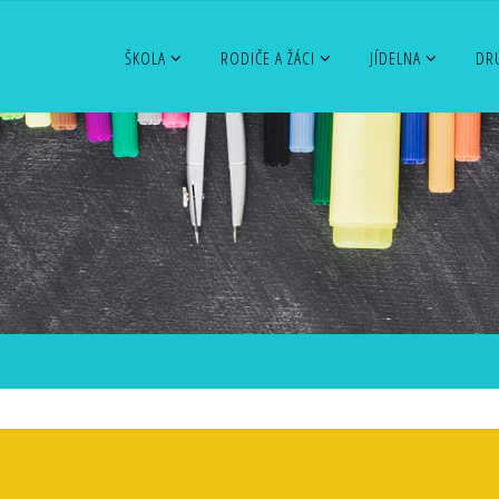
ŠKOLA
RODIČE A ŽÁCI
JÍDELNA
DR