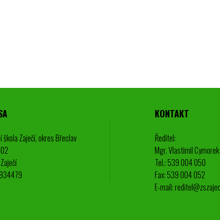
SA
KONTAKT
í škola Zaječí, okres Břeclav
Ředitel:
402
Mgr. Vlastimil Cymorek
Zaječí
Tel.: 539 004 050
0934479
Fax: 539 004 052
E-mail: reditel@zszajec