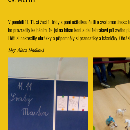
V pondělí 11. 11. si žáci 1. třídy s paní učitelkou četli o svatomartinské
ho prozradily kejháním, že jel na bílém koni a dal žebrákovi půl svého pl
Děti si nakreslily obrázky a připomněly si pranostiky a básničky. Obrázk
Mgr. Alena Medková