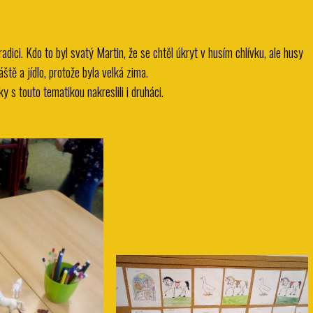
 tradici. Kdo to byl svatý Martin, že se chtěl úkryt v husím chlívku, ale husy
áště a jídlo, protože byla velká zima.
y s touto tematikou nakreslili i druháci.