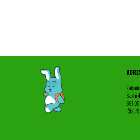
ADRE
Základn
Školní 
691 05 
IČO: 7